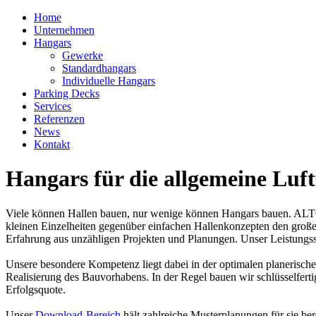
Home
Unternehmen
Hangars
Gewerke
Standardhangars
Individuelle Hangars
Parking Decks
Services
Referenzen
News
Kontakt
Hangars für die allgemeine Luft
Viele können Hallen bauen, nur wenige können Hangars bauen. ALTO 
kleinen Einzelheiten gegenüber einfachen Hallenkonzepten den große
Erfahrung aus unzähligen Projekten und Planungen. Unser Leistungsspe
Unsere besondere Kompetenz liegt dabei in der optimalen planerische
Realisierung des Bauvorhabens. In der Regel bauen wir schlüsselfer
Erfolgsquote.
Unser
Download-Bereich
hält zahlreiche Musterplanungen für sie bere