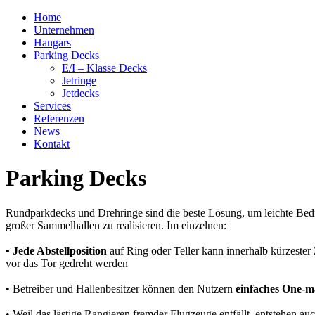
Home
Unternehmen
Hangars
Parking Decks
E/I – Klasse Decks
Jetringe
Jetdecks
Services
Referenzen
News
Kontakt
Parking Decks
Rundparkdecks und Drehringe sind die beste Lösung, um leichte Bedie
großer Sammelhallen zu realisieren. Im einzelnen:
• Jede Abstellposition
auf Ring oder Teller kann innerhalb kürzester 
vor das Tor gedreht werden
• Betreiber und Hallenbesitzer können den Nutzern
einfaches One-m
• Weil das lästige Rangieren fremder Flugzeuge entfällt, entstehen au