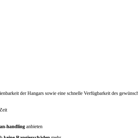
nbarkeit der Hangars sowie eine schnelle Verfügbarkeit des gewünschte
Zeit
an-handling
anbieten
ch
keine Rangierschäden
mehr