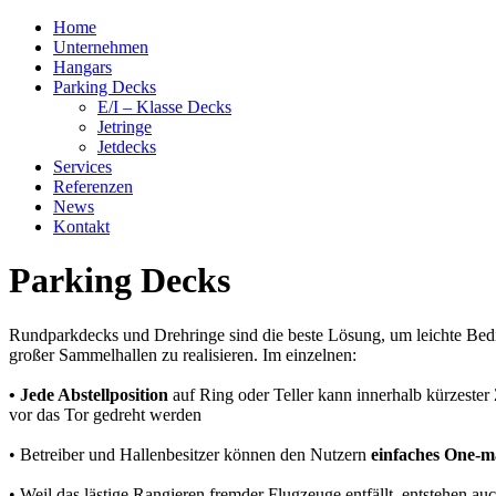
Home
Unternehmen
Hangars
Parking Decks
E/I – Klasse Decks
Jetringe
Jetdecks
Services
Referenzen
News
Kontakt
Parking Decks
Rundparkdecks und Drehringe sind die beste Lösung, um leichte Bedie
großer Sammelhallen zu realisieren. Im einzelnen:
• Jede Abstellposition
auf Ring oder Teller kann innerhalb kürzester 
vor das Tor gedreht werden
• Betreiber und Hallenbesitzer können den Nutzern
einfaches One-m
• Weil das lästige Rangieren fremder Flugzeuge entfällt, entstehen au