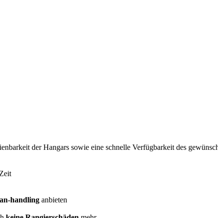
nbarkeit der Hangars sowie eine schnelle Verfügbarkeit des gewünschte
Zeit
an-handling
anbieten
ch
keine Rangierschäden
mehr