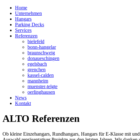
Home
Unternehmen
Hangars
Parking Decks
Services
Referenzen
bielefeld
bonn-hangelar
braunschweig
donaueschingen
egelsbach
grenchen
kassel-calden
mannheim
muenster-telgte
oerlinghausen
News
Kontakt
ALTO Referenzen
Ob kleine Einzehangars, Rundhangars, Hangars für E-Klasse mit und o
Auswahl repräsentativer Projekte aus den letzten Jahren. Wir danken