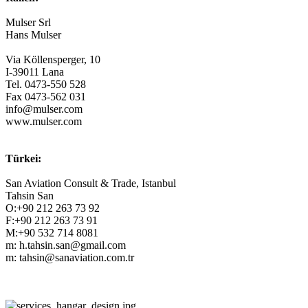
Mulser Srl
Hans Mulser
Via Köllensperger, 10
I-39011 Lana
Tel. 0473-550 528
Fax 0473-562 031
info@mulser.com
www.mulser.com
Türkei:
San Aviation Consult & Trade, Istanbul
Tahsin San
O:+90 212 263 73 92
F:+90 212 263 73 91
M:+90 532 714 8081
m: h.tahsin.san@gmail.com
m: tahsin@sanaviation.com.tr