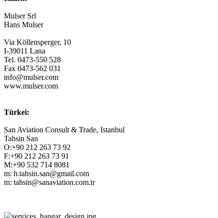
Mulser Srl
Hans Mulser
Via Köllensperger, 10
I-39011 Lana
Tel. 0473-550 528
Fax 0473-562 031
info@mulser.com
www.mulser.com
Türkei:
San Aviation Consult & Trade, Istanbul
Tahsin San
O:+90 212 263 73 92
F:+90 212 263 73 91
M:+90 532 714 8081
m: h.tahsin.san@gmail.com
m: tahsin@sanaviation.com.tr