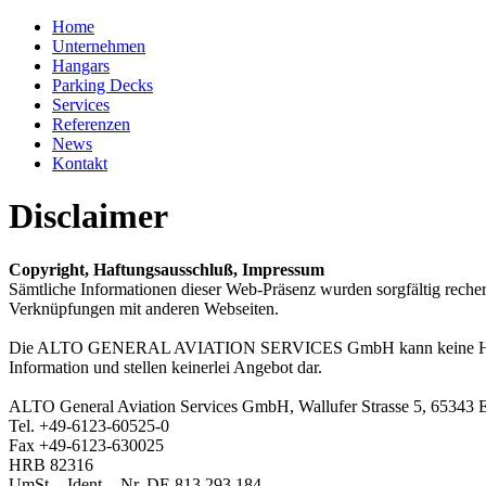
Home
Unternehmen
Hangars
Parking Decks
Services
Referenzen
News
Kontakt
Disclaimer
Copyright, Haftungsausschluß, Impressum
Sämtliche Informationen dieser Web-Präsenz wurden sorgfältig rech
Verknüpfungen mit anderen Webseiten.
Die ALTO GENERAL AVIATION SERVICES GmbH kann keine Haftung ü
Information und stellen keinerlei Angebot dar.
ALTO General Aviation Services GmbH, Wallufer Strasse 5, 65343 El
Tel. +49-6123-60525-0
Fax +49-6123-630025
HRB 82316
UmSt. - Ident. - Nr. DE 813 293 184