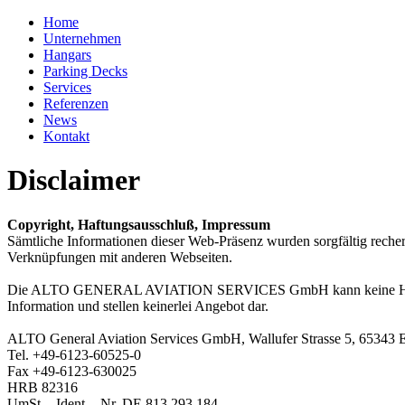
Home
Unternehmen
Hangars
Parking Decks
Services
Referenzen
News
Kontakt
Disclaimer
Copyright, Haftungsausschluß, Impressum
Sämtliche Informationen dieser Web-Präsenz wurden sorgfältig rech
Verknüpfungen mit anderen Webseiten.
Die ALTO GENERAL AVIATION SERVICES GmbH kann keine Haftung ü
Information und stellen keinerlei Angebot dar.
ALTO General Aviation Services GmbH, Wallufer Strasse 5, 65343 El
Tel. +49-6123-60525-0
Fax +49-6123-630025
HRB 82316
UmSt. - Ident. - Nr. DE 813 293 184