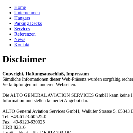
Home
Unternehmen
Hangars
Parking Decks
Services
Referenzen
News
Kontakt
Disclaimer
Copyright, Haftungsausschluß, Impressum
Sämtliche Informationen dieser Web-Präsenz wurden sorgfältig rech
Verknüpfungen mit anderen Webseiten.
Die ALTO GENERAL AVIATION SERVICES GmbH kann keine Haftung ü
Information und stellen keinerlei Angebot dar.
ALTO General Aviation Services GmbH, Wallufer Strasse 5, 65343 El
Tel. +49-6123-60525-0
Fax +49-6123-630025
HRB 82316
UmSt. - Ident. - Nr. DE 813 293 184