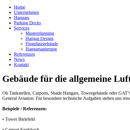
Home
Unternehmen
Hangars
Parking Decks
Services
Masterplanning
Hangar Design
Flugplatzgebäude
Hangarsanierung
Referenzen
News
Kontakt
Gebäude für die allgemeine Luf
Ob Tankstellen, Carports, Shade Hangars, Towergebäude oder GAT’s,
General Aviation. Für besondere technische Aufgaben stehen uns reno
Beispiele / Referenzen:
• Tower Bielefeld
• Carport Egelsbach