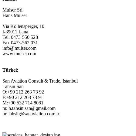
Mulser Srl
Hans Mulser
Via Köllensperger, 10
I-39011 Lana
Tel. 0473-550 528
Fax 0473-562 031
info@mulser.com
www.mulser.com
Türkei:
San Aviation Consult & Trade, Istanbul
Tahsin San
O:+90 212 263 73 92
F:+90 212 263 73 91
M:+90 532 714 8081
m: h.tahsin.san@gmail.com
m: tahsin@sanaviation.com.tr